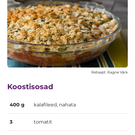
Retsept: Ragne Värk
Koostisosad
400 g
kalafileed, nahata
3
tomatit