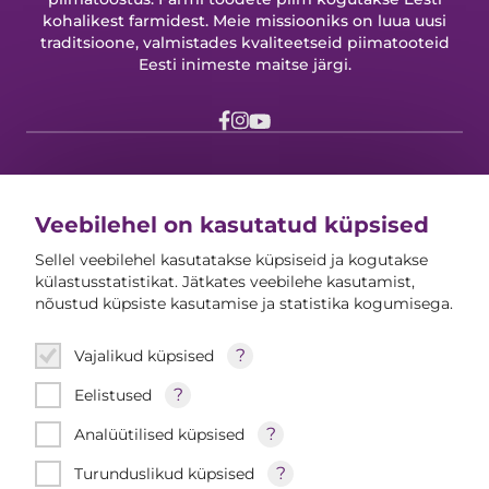
kohalikest farmidest. Meie missiooniks on luua uusi
traditsioone, valmistades kvaliteetseid piimatooteid
Eesti inimeste maitse järgi.
Farmi Youtube
Farmi Instagram
Farmi Facebook
Farmi
Veebilehel on kasutatud küpsised
Meist
Sellel veebilehel kasutatakse küpsiseid ja kogutakse
Farmi ajaloost
külastusstatistikat. Jätkates veebilehe kasutamist,
nõustud küpsiste kasutamise ja statistika kogumisega.
Sponsorlus
?
Vajalikud küpsised
Tooted
?
Eelistused
Tooted
?
Analüütilised küpsised
Retseptid
?
Turunduslikud küpsised