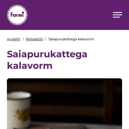
Avaleht
/
Retseptid
/
Saiapurukattega kalavorm
Saiapurukattega
kalavorm