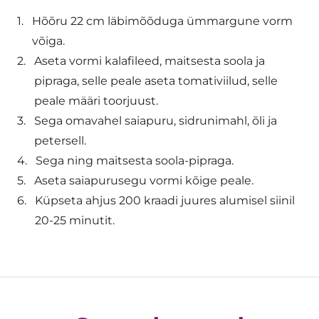
Hõõru 22 cm läbimõõduga ümmargune vorm
võiga.
Aseta vormi kalafileed, maitsesta soola ja
pipraga, selle peale aseta tomativiilud, selle
peale määri toorjuust.
Sega omavahel saiapuru, sidrunimahl, õli ja
petersell.
Sega ning maitsesta soola-pipraga.
Aseta saiapurusegu vormi kõige peale.
Küpseta ahjus 200 kraadi juures alumisel siinil
20-25 minutit.