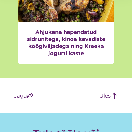
Ahjukana hapendatud
sidrunitega, kinoa kevadiste
köögiviljadega ning Kreeka
jogurti kaste
Jaga
Üles