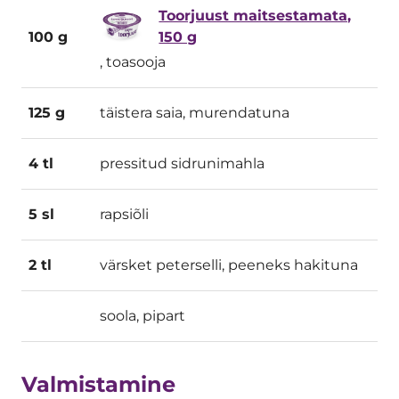
Toorjuust maitsestamata,
100 g
150 g
, toasooja
125 g
täistera saia, murendatuna
4 tl
pressitud sidrunimahla
5 sl
rapsiõli
2 tl
värsket peterselli, peeneks hakituna
soola, pipart
Valmistamine