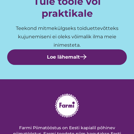
Tule tööle või
praktikale
Teekond mitmekülgseks toiduettevõtteks
kujunemiseni ei oleks võimalik ilma meie
inimesteta.
Loe lähemalt
Farmi Piimatööstus on Eesti kapialil põhinev
piimatööstus. Farmi toodete piim kogutakse Eesti