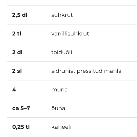
2,5 dl
suhkrut
2 tl
vanillisuhkrut
2 dl
toiduõli
2 sl
sidrunist pressitud mahla
4
muna
ca 5–7
õuna
0,25 tl
kaneeli