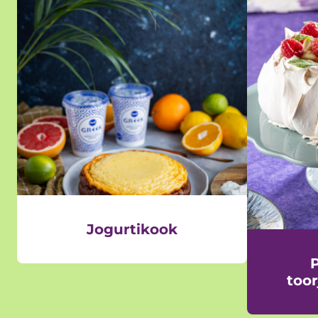
Jogurtikook
P
too