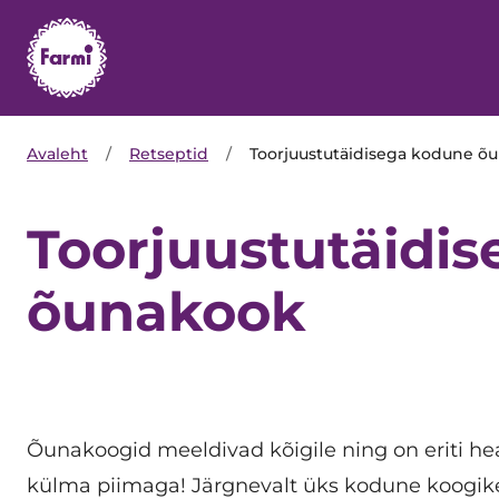
Avaleht
/
Retseptid
/
Toorjuustutäidisega kodune õ
Toorjuustutäidi
õunakook
Õunakoogid meeldivad kõigile ning on eriti hea
külma piimaga! Järgnevalt üks kodune koogike