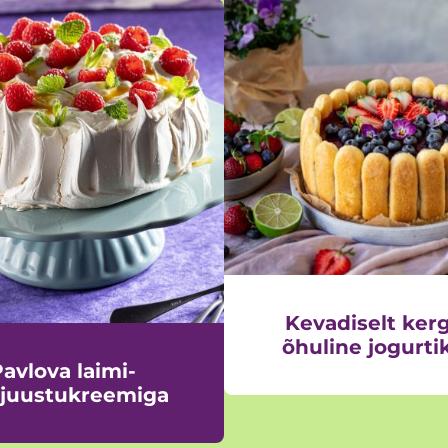
Kevadiselt kerg
õhuline jogurti
avlova laimi-
rjuustukreemiga