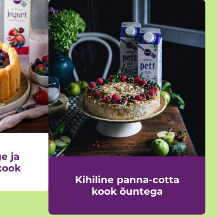
e ja
kook
Kihiline panna-cotta
kook õuntega