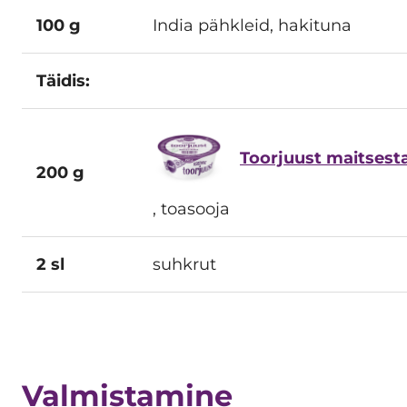
100 g
India pähkleid, hakituna
Täidis:
Toorjuust maitsest
200 g
, toasooja
2 sl
suhkrut
Valmistamine