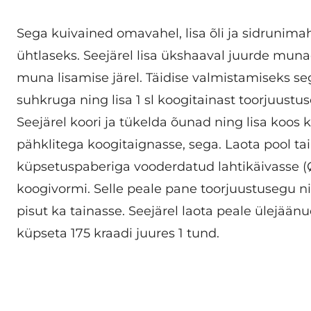
Sega kuivained omavahel, lisa õli ja sidrunima
ühtlaseks. Seejärel lisa ükshaaval juurde muna
muna lisamise järel. Täidise valmistamiseks se
suhkruga ning lisa 1 sl koogitainast toorjuustu
Seejärel koori ja tükelda õunad ning lisa koos k
pähklitega koogitaignasse, sega. Laota pool ta
küpsetuspaberiga vooderdatud lahtikäivasse 
koogivormi. Selle peale pane toorjuustusegu n
pisut ka tainasse. Seejärel laota peale ülejään
küpseta 175 kraadi juures 1 tund.