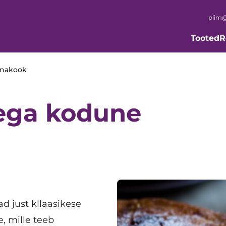
piim@
Tooted
R
unakook
sega kodune
d just kllaasikese
, mille teeb