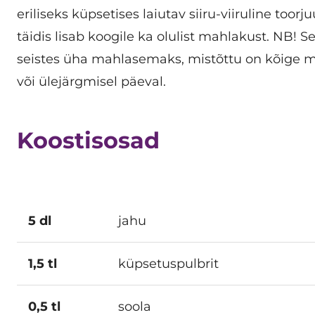
eriliseks küpsetises laiutav siiru-viiruline toor
täidis lisab koogile ka olulist mahlakust. NB!
seistes üha mahlasemaks, mistõttu on kõige 
või ülejärgmisel päeval.
Koostisosad
5 dl
jahu
1,5 tl
küpsetuspulbrit
0,5 tl
soola