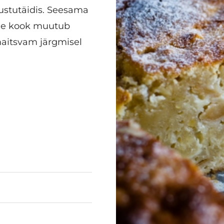
juustutäidis. Seesama
 See kook muutub
maitsvam järgmisel