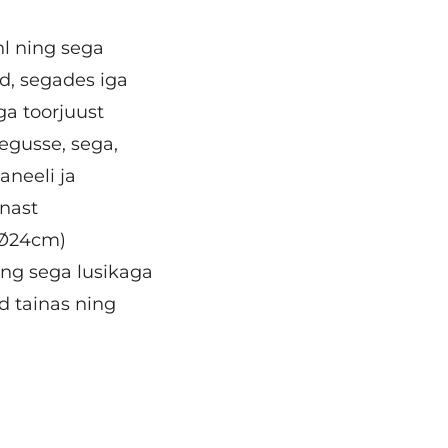
hl ning sega
d, segades iga
ga toorjuust
segusse, sega,
aneeli ja
inast
(Ø24cm)
ing sega lusikaga
ud tainas ning